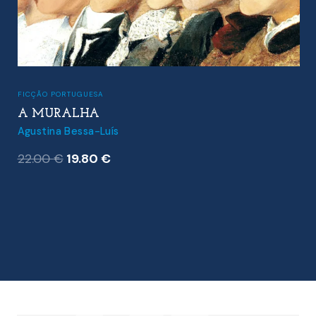
FICÇÃO PORTUGUESA
A MURALHA
Agustina Bessa-Luís
O
O
22.00
€
19.80
€
preço
preço
original
atual
era:
é:
22.00 €.
19.80 €.