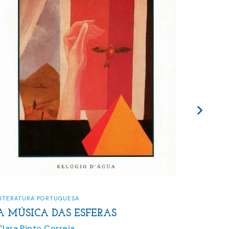
LITERATURA PORTUGUESA
CIÊNCIA
,
A MÚSICA DAS ESFERAS
CLON
Clara Pinto Correia