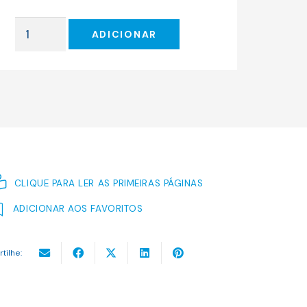
original
atual
era:
é:
Quantidade
19.63 €.
17.67 €.
ADICIONAR
de
A
DERIVA
DOS
CONTINENTES
CLIQUE PARA LER AS PRIMEIRAS PÁGINAS
ADICIONAR AOS FAVORITOS
rtilhe: