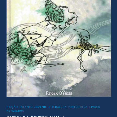
FICÇÃO
,
INFANTO-JUVENIL
,
LITERATURA PORTUGUESA
,
LIVROS
PREMIADOS