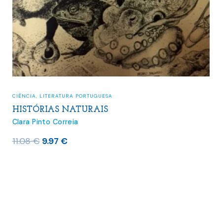
CIÊNCIA
,
LITERATURA PORTUGUESA
HISTÓRIAS NATURAIS
Clara Pinto Correia
O
O
11.08
€
9.97
€
preço
preço
original
atual
era:
é:
11.08 €.
9.97 €.