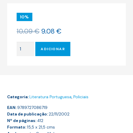
10%
O
O
10.09
€
9.08
€
preço
preço
original
atual
Quantidade
era:
é:
ADICIONAR
de
10.09 €.
9.08 €.
A
ARMA
DOS
JUÍZES
Categoria:
Literatura Portuguesa
,
Policiais
EAN:
9789727086719
Data de publicação:
22/11/2002
Nº de páginas:
412
Formato:
15,5 x 21,5
cms