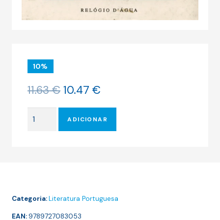
10%
O
O
11.63
€
10.47
€
preço
preço
original
atual
Quantidade
era:
é:
ADICIONAR
de
11.63 €.
10.47 €.
E
SE
TIVESSE
BONDADE
DE
Categoria:
Literatura Portuguesa
ME
DIZER
EAN:
9789727083053