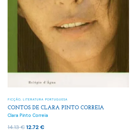
FICÇÃO
,
LITERATURA PORTUGUESA
CONTOS DE CLARA PINTO CORREIA
Clara Pinto Correia
O
O
14.13
€
12.72
€
preço
preço