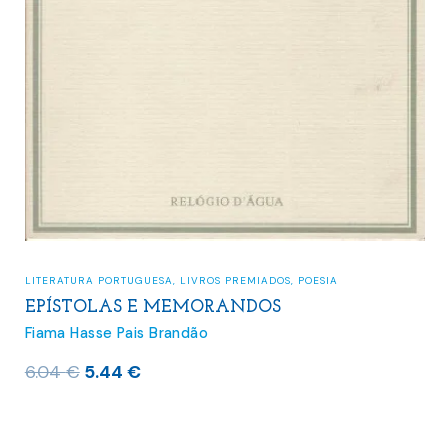
LITERATURA PORTUGUESA
,
LIVROS PREMIADOS
,
POESIA
EPÍSTOLAS E MEMORANDOS
Fiama Hasse Pais Brandão
O
O
6.04
€
5.44
€
preço
preço
original
atual