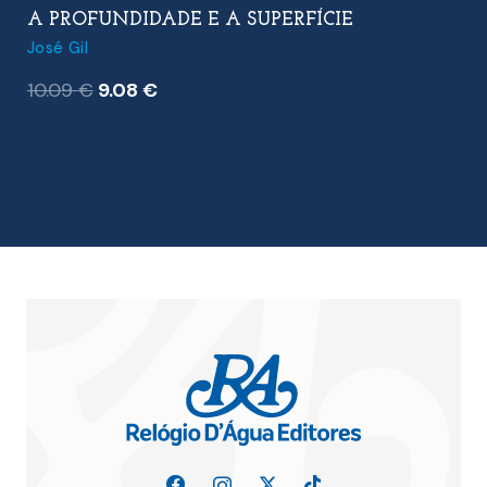
A PROFUNDIDADE E A SUPERFÍCIE
José Gil
O
O
10.09
€
9.08
€
preço
preço
original
atual
era:
é:
10.09 €.
9.08 €.