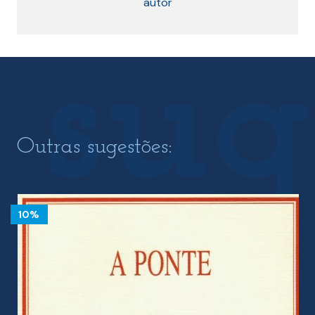
autor
Outras sugestões:
10%