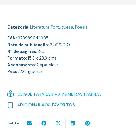
PROSAS
EM
FORMA
Categoria:
Literatura Portuguesa
,
Poesia
DE
NATAL
EAN:
9789896411985
Data de publicação:
22/11/2010
Nº de páginas:
120
Formato:
15,3 x 23,3
cms
Acabamento:
Capa Mole
Peso:
228
gramas
CLIQUE PARA LER AS PRIMEIRAS PÁGINAS
ADICIONAR AOS FAVORITOS
Partilhe: