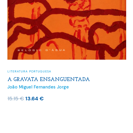
LITERATURA PORTUGUESA
A GRAVATA ENSANGUENTADA
João Miguel Fernandes Jorge
O
O
15.15
€
13.64
€
preço
preço
original
atual
era:
é:
15.15 €.
13.64 €.