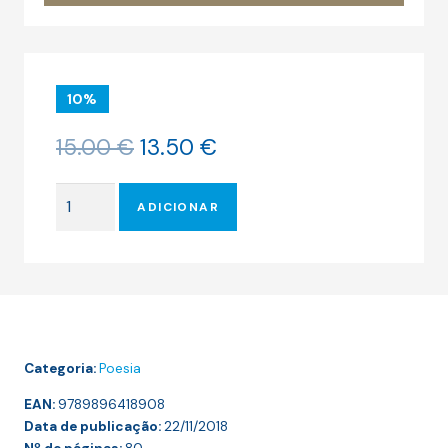
10%
O
O
15.00
€
13.50
€
preço
preço
original
atual
Quantidade
era:
é:
ADICIONAR
de
15.00 €.
13.50 €.
Fuck
The
Polis
Categoria:
Poesia
EAN:
9789896418908
Data de publicação:
22/11/2018