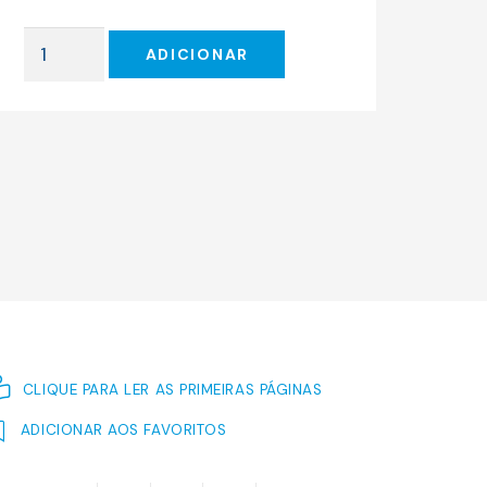
original
atual
era:
é:
Quantidade
12.61 €.
11.35 €.
ADICIONAR
de
CANTILENAS
EM
GELEIA
CLIQUE PARA LER AS PRIMEIRAS PÁGINAS
ADICIONAR AOS FAVORITOS