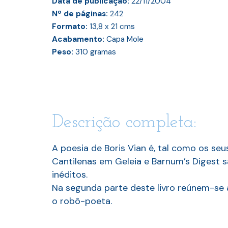
Data de publicação:
22/11/2004
Nº de páginas:
242
Formato:
13,8 x 21
cms
Acabamento:
Capa Mole
Peso:
310
gramas
Descrição completa:
A poesia de Boris Vian é, tal como os se
Cantilenas em Geleia e Barnum’s Digest s
inéditos.
Na segunda parte deste livro reúnem-se a
o robô-poeta.