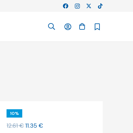
10%
O
O
12.61
€
11.35
€
preço
preço