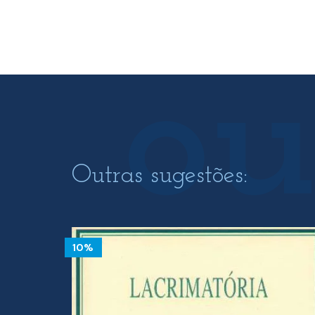
18.00 €.
16.20 €.
Outras sugestões:
10%