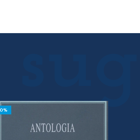
12.12 €.
10.91 €.
10%
10%