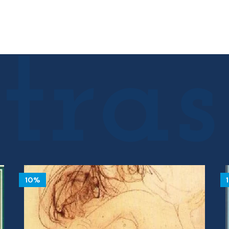
13.12 €.
11.81 €.
10%