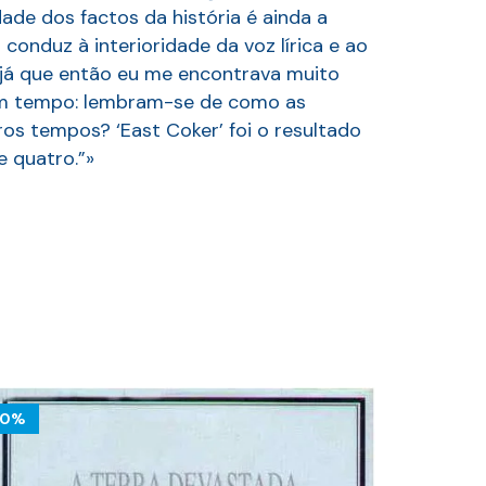
dade dos factos da história é ainda a
conduz à interioridade da voz lírica e ao
a, já que então eu me encontrava muito
gum tempo: lembram-se de como as
s tempos? ‘East Coker’ foi o resultado
e quatro.”»
10%
10%