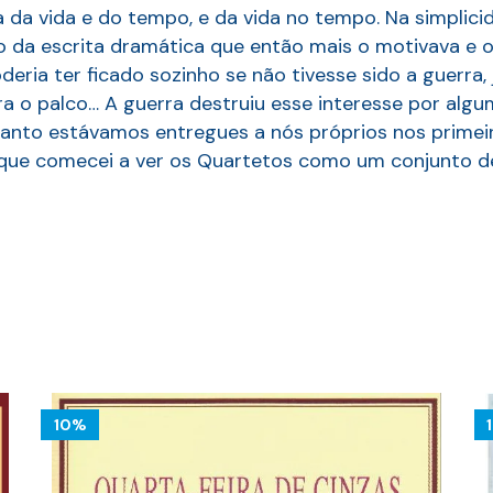
a da vida e do tempo, e da vida no tempo. Na simplici
o da escrita dramática que então mais o motivava e o 
oderia ter ficado sozinho se não tivesse sido a guerr
ra o palco… A guerra destruiu esse interesse por al
nto estávamos entregues a nós próprios nos primeiro
’ que comecei a ver os Quartetos como um conjunto d
10%