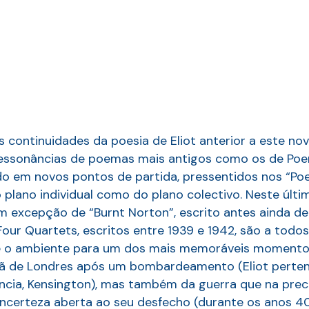
continuidades da poesia de Eliot anterior a este nov
essonâncias de poemas mais antigos como os de Poem
do em novos pontos de partida, pressentidos nos “P
 plano individual como do plano colectivo. Neste últi
m excepção de “Burnt Norton”, escrito antes ainda de
our Quartets, escritos entre 1939 e 1942, são a todo
 e o ambiente para um dos mais memoráveis momento
ã de Londres após um bombardeamento (Eliot pertenc
cia, Kensington), mas também da guerra que na prec
 incerteza aberta ao seu desfecho (durante os anos 4