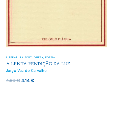
LITERATURA PORTUGUESA
,
POESIA
A LENTA RENDIÇÃO DA LUZ
Jorge Vaz de Carvalho
O
O
4.60
€
4.14
€
preço
preço
original
atual
era:
é:
4.60 €.
4.14 €.