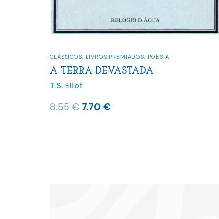
CLÁSSICOS
,
LIVROS PREMIADOS
,
POESIA
A TERRA DEVASTADA
T.S. Eliot
O
O
8.55
€
7.70
€
preço
preço
original
atual
era:
é:
8.55 €.
7.70 €.