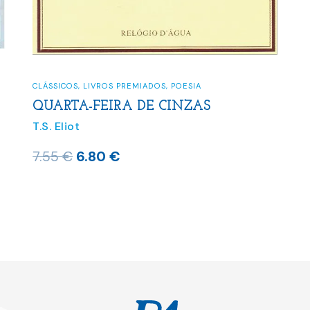
CLÁSSICOS
,
LIVROS PREMIADOS
,
POESIA
QUARTA-FEIRA DE CINZAS
T.S. Eliot
O
O
7.55
€
6.80
€
preço
preço
original
atual
era:
é:
7.55 €.
6.80 €.