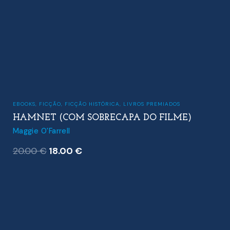
EBOOKS
,
FICÇÃO
,
FICÇÃO HISTÓRICA
,
LIVROS PREMIADOS
HAMNET (COM SOBRECAPA DO FILME)
Maggie O'Farrell
O
O
20.00
€
18.00
€
preço
preço
original
atual
era:
é:
20.00 €.
18.00 €.