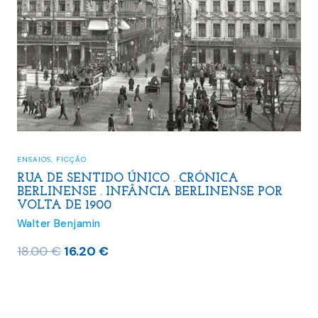
ENSAIOS
,
FICÇÃO
RUA DE SENTIDO ÚNICO . CRÓNICA
BERLINENSE . INFÂNCIA BERLINENSE POR
VOLTA DE 1900
Walter Benjamin
O
O
18.00
€
16.20
€
preço
preço
original
atual
era:
é: