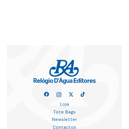
preço
preço
original
atual
era:
é:
14.13 €.
12.72 €.
Loja
Tote Bags
Newsletter
Contactos