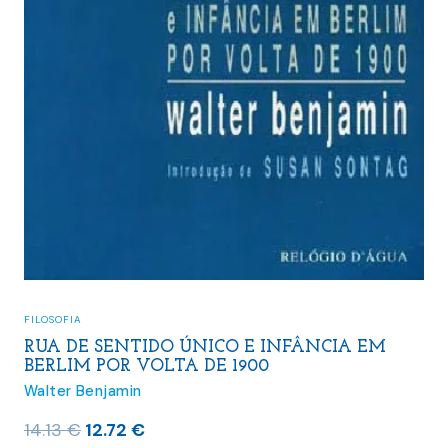
FILOSOFIA
RUA DE SENTIDO ÚNICO E INFÂNCIA EM
BERLIM POR VOLTA DE 1900
Walter Benjamin
O
O
14.13
€
12.72
€