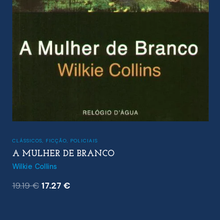
CLÁSSICOS
,
FICÇÃO
,
POLICIAIS
A MULHER DE BRANCO
Wilkie Collins
O
O
19.19
€
17.27
€
preço
preço
original
atual