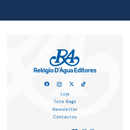
era:
é:
19.19 €.
17.27 €.
Loja
Tote Bags
Newsletter
Contactos