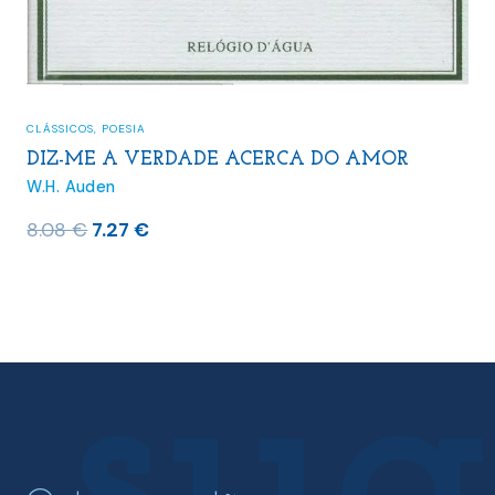
CLÁSSICOS
,
POESIA
DIZ-ME A VERDADE ACERCA DO AMOR
W.H. Auden
O
O
8.08
€
7.27
€
preço
preço
original
atual
era:
é:
8.08 €.
7.27 €.