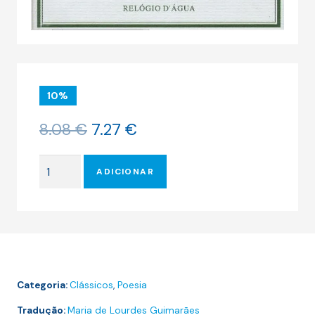
10%
O
O
8.08
€
7.27
€
preço
preço
original
atual
Quantidade
era:
é:
ADICIONAR
de
8.08 €.
7.27 €.
DIZ-
ME
A
VERDADE
ACERCA
Categoria:
Clássicos
,
Poesia
DO
AMOR
Tradução:
Maria de Lourdes Guimarães