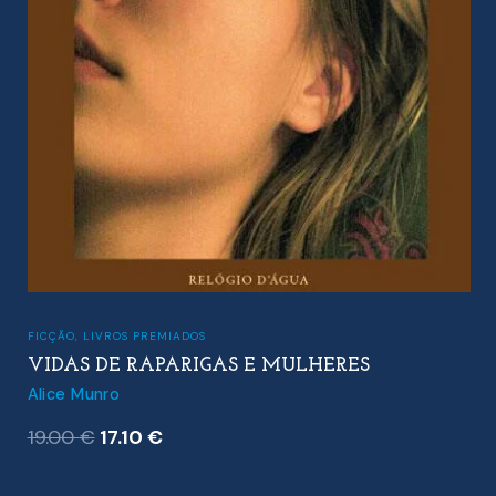
FICÇÃO
,
LIVROS PREMIADOS
VIDAS DE RAPARIGAS E MULHERES
Alice Munro
O
O
19.00
€
17.10
€
preço
preço
original
atual