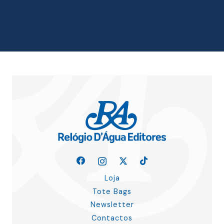
era:
é:
19.00 €.
17.10 €.
Loja
Tote Bags
Newsletter
Contactos