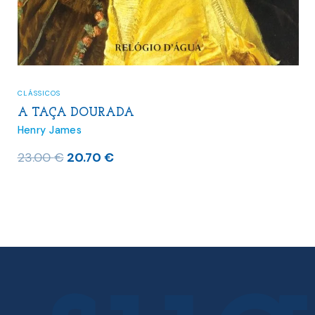
CLÁSSICOS
A TAÇA DOURADA
Henry James
O
O
23.00
€
20.70
€
preço
preço
original
atual
era:
é:
23.00 €.
20.70 €.