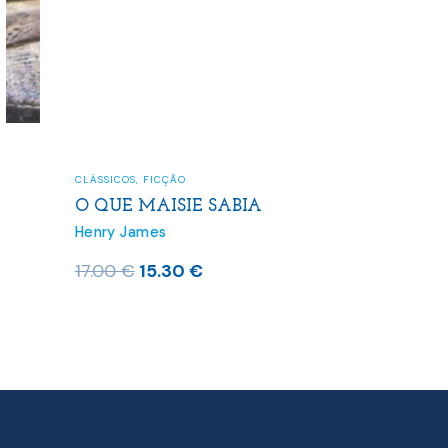
CLÁSSICOS
,
FICÇÃO
O QUE MAISIE SABIA
Henry James
O
O
17.00
€
15.30
€
preço
preço
original
atual
era:
é:
17.00 €.
15.30 €.