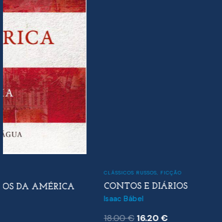
CLÁSSICOS RUSSOS
,
FICÇÃO
CONTOS E DIÁRIOS
Isaac Bábel
O
O
18.00
€
16.20
€