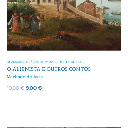
CLÁSSICOS
,
CLÁSSICOS PARA LEITORES DE HOJE
O ALIENISTA E OUTROS CONTOS
Machado de Assis
O
O
10.00
€
9.00
€
preço
preço
original
atual
era:
é:
10.00 €.
9.00 €.