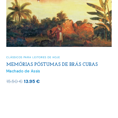
CLÁSSICOS PARA LEITORES DE HOJE
MEMÓRIAS PÓSTUMAS DE BRÁS CUBAS
Machado de Assis
O
O
15.50
€
13.95
€
preço
preço
original
atual
era:
é:
15.50 €.
13.95 €.