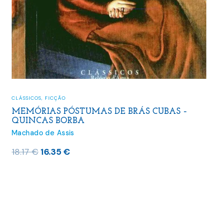
CLÁSSICOS
,
FICÇÃO
MEMÓRIAS PÓSTUMAS DE BRÁS CUBAS –
QUINCAS BORBA
Machado de Assis
O
O
18.17
€
16.35
€
preço
preço
original
atual
era:
é:
18.17 €.
16.35 €.