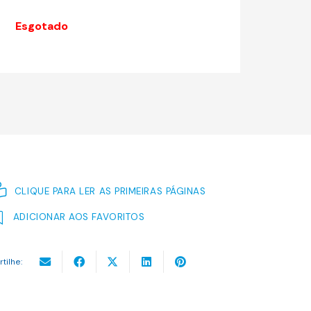
original
atual
era:
é:
Esgotado
12.12 €.
10.91 €.
CLIQUE PARA LER AS PRIMEIRAS PÁGINAS
ADICIONAR AOS FAVORITOS
rtilhe: