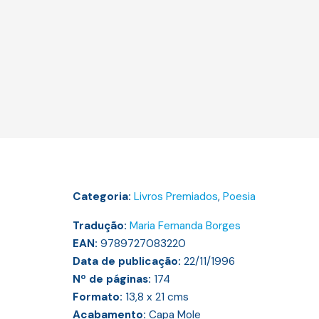
Categoria:
Livros Premiados
,
Poesia
Tradução:
Maria Fernanda Borges
EAN:
9789727083220
Data de publicação:
22/11/1996
Nº de páginas:
174
Formato:
13,8 x 21
cms
Acabamento:
Capa Mole