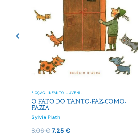
FICÇÃO
,
INFANTO-JUVENIL
O FATO DO TANTO-FAZ-COMO-
ONHOS
FAZIA
Sylvia Plath
O
O
8.06
€
7.25
€