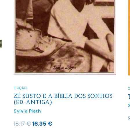
FICÇÃO
C
ZÉ SUSTO E A BÍBLIA DOS SONHOS
(ED. ANTIGA)
Sylvia Plath
O
O
18.17
€
16.35
€