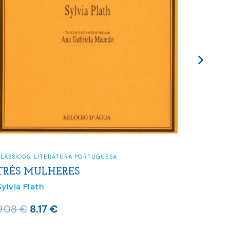
CONTOS
,
MARY
LÁSSICOS
,
LITERATURA PORTUGUESA
REIN
TRÊS MULHERES
Sylvia 
Sylvia Plath
9.00
€
O
O
9.08
€
8.17
€
preço
preço