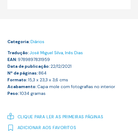
28.50 €.
25.65 €.
Diários
Sylvia
Plath
—
1950-
Categoria:
Diários
1962
Tradução:
José Miguel Silva, Inês Dias
EAN:
9789897831959
Data de publicação:
22/12/2021
Nº de páginas:
864
Formato:
15,3 x 23,3 x 3,6
cms
Acabamento:
Capa mole com fotografias no interior
Peso:
1034
gramas
CLIQUE PARA LER AS PRIMEIRAS PÁGINAS
ADICIONAR AOS FAVORITOS