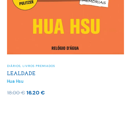
DIÁRIOS
,
LIVROS PREMIADOS
LEALDADE
Hua Hsu
O
O
18.00
€
16.20
€
preço
preço
original
atual
era:
é:
18.00 €.
16.20 €.