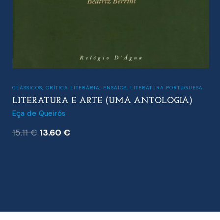
CLÁSSICOS
,
CRÍTICA LITERÁRIA
,
ENSAIOS
,
LITERATURA PORTUGUESA
LITERATURA E ARTE (UMA ANTOLOGIA)
Eça de Queirós
O
O
15.11
€
13.60
€
preço
preço
original
atual
era:
é:
15.11 €.
13.60 €.