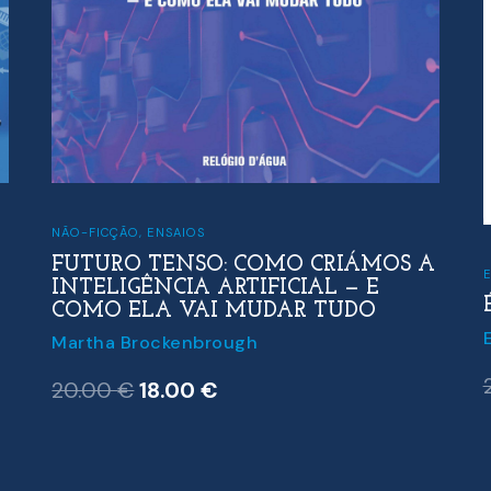
NÃO-FICÇÃO
,
ENSAIOS
FUTURO TENSO: COMO CRIÁMOS A
INTELIGÊNCIA ARTIFICIAL — E
COMO ELA VAI MUDAR TUDO
Martha Brockenbrough
O
O
20.00
€
18.00
€
preço
preço
original
atual
era:
é: