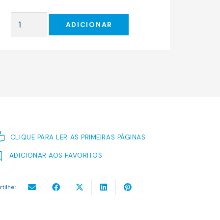
original
atual
era:
é:
Quantidade
7.00 €.
6.30 €.
ADICIONAR
de
A
Política
Externa
Americana
e
a
Palestina
CLIQUE PARA LER AS PRIMEIRAS PÁGINAS
ADICIONAR AOS FAVORITOS
rtilhe: