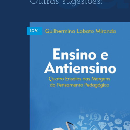
Outras sugestões:
10%