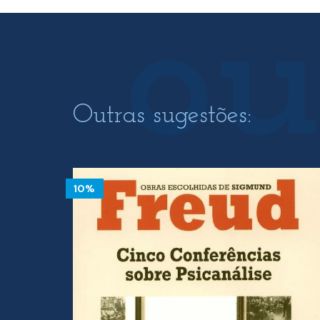
12.12 €.
10.91 €.
Outras sugestões:
10%