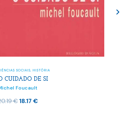
IÊNCIAS SOCIAIS
,
HISTÓRIA
O CUIDADO DE SI
Michel Foucault
O
O
20.19
€
18.17
€
preço
preço
original
atual
era:
é: