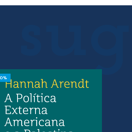
20.19 €.
18.17 €.
10%
10%