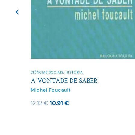
CIÊNCIAS SOCIAIS
,
HISTÓRIA
A VONTADE DE SABER
Michel Foucault
O
O
12.12
€
10.91
€
preço
preço
original
atual
era:
é: