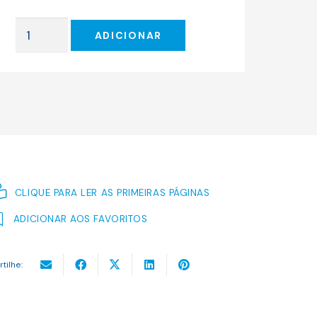
original
atual
era:
é:
Quantidade
24.00 €.
21.60 €.
ADICIONAR
de
As
Confissões
da
Carne
—
História
da
Sexualidade
CLIQUE PARA LER AS PRIMEIRAS PÁGINAS
IV
ADICIONAR AOS FAVORITOS
rtilhe: