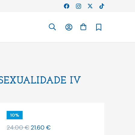
SEXUALIDADE IV
10%
O
O
24.00
€
21.60
€
preço
preço