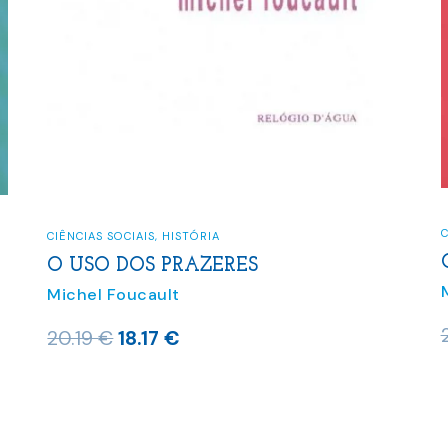
C
CIÊNCIAS SOCIAIS
,
HISTÓRIA
O USO DOS PRAZERES
Michel Foucault
O
O
20.19
€
18.17
€
preço
preço
original
atual
era:
é: