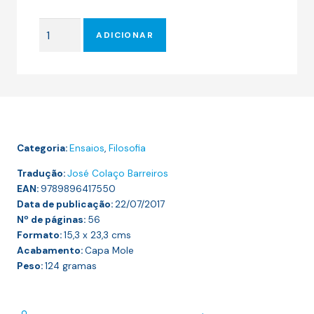
preço
preço
original
atual
Quantidade
era:
é:
ADICIONAR
de
14.00 €.
12.60 €.
Como
Reconhecer
o
Fascismo
.
Categoria:
Ensaios
,
Filosofia
Da
Diferença
Tradução:
José Colaço Barreiros
EAN:
Entre
9789896417550
Data de publicação:
22/07/2017
Migrações
Nº de páginas:
56
e
Formato:
15,3 x 23,3
cms
Emigrações
Acabamento:
Capa Mole
Peso:
124
gramas