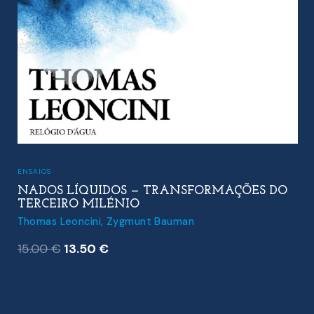
ENSAIOS
NADOS LÍQUIDOS — TRANSFORMAÇÕES DO
TERCEIRO MILÉNIO
Thomas Leoncini
,
Zygmunt Bauman
O
O
15.00
€
13.50
€
preço
preço
original
atual
era:
é: