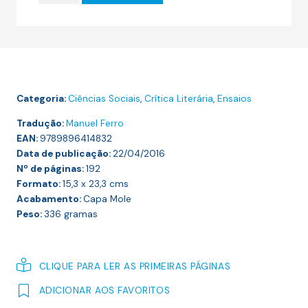
15.00 €.
13.50 €.
O
SUPER-
HOMEM
DAS
MASSAS
Categoria:
Ciências Sociais
,
Crítica Literária
,
Ensaios
Tradução:
Manuel Ferro
EAN:
9789896414832
Data de publicação:
22/04/2016
Nº de páginas:
192
Formato:
15,3 x 23,3
cms
Acabamento:
Capa Mole
Peso:
336
gramas
CLIQUE PARA LER AS PRIMEIRAS PÁGINAS
ADICIONAR AOS FAVORITOS