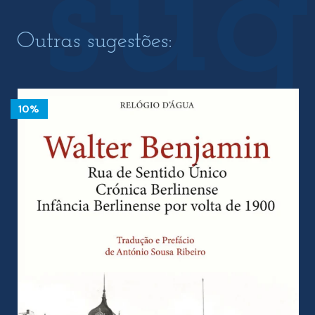
Outras sugestões:
10%