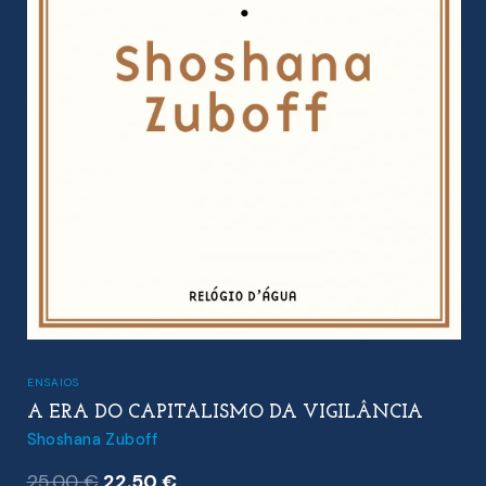
ENSAIOS
A ERA DO CAPITALISMO DA VIGILÂNCIA
Shoshana Zuboff
O
O
25.00
€
22.50
€