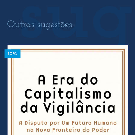
Outras sugestões:
10%