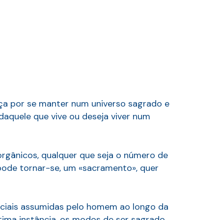
rça por se manter num universo sagrado e
daquele que vive ou deseja viver num
rgânicos, qualquer que seja o número de
 pode tornar-se, um «sacramento», quer
nciais assumidas pelo homem ao longo da
ltima instância, os modos de ser sagrado