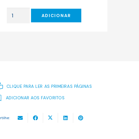
original
atual
era:
é:
Quantidade
16.00 €.
14.40 €.
ADICIONAR
de
O
Sagrado
e
o
Profano
CLIQUE PARA LER AS PRIMEIRAS PÁGINAS
ADICIONAR AOS FAVORITOS
rtilhe: