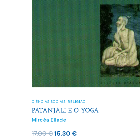
CIÊNCIAS SOCIAIS
,
RELIGIÃO
PATANJALI E O YOGA
Mircéa Eliade
O
O
17.00
€
15.30
€