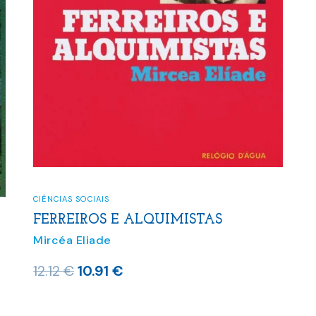
CIÊNCIAS SOCIAIS
FERREIROS E ALQUIMISTAS
Mircéa Eliade
O
O
12.12
€
10.91
€
preço
preço
original
atual