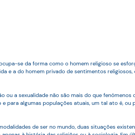
e, ocupa-se da forma como o homem religioso se esfo
vida e a do homem privado de sentimentos religiosos, 
ão ou a sexualidade não são mais do que fenómenos o
vo e para algumas populações atuais, um tal ato é, ou
modalidades de ser no mundo, duas situações existe
apenas à história das religiões ou à sociologia. Em ú