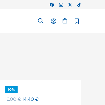
10%
O
O
16.00
€
14.40
€
preço
preço