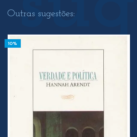
Outras sugestões:
10%