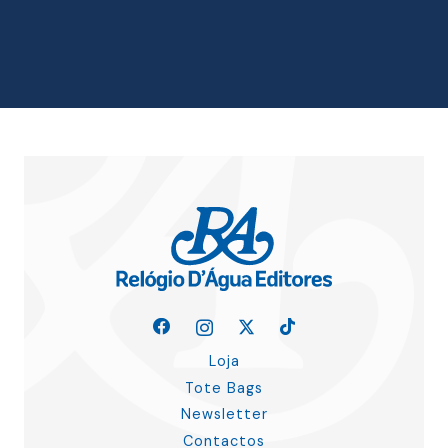
original
atual
era:
é:
12.16 €.
10.94 €.
Loja
Tote Bags
Newsletter
Contactos