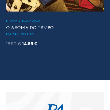
FILOSOFIA
,
NÃO-FICÇÃO
O AROMA DO TEMPO
Byung-Chul Han
O
O
16.50
€
14.85
€
preço
preço
original
atual
era:
é:
16.50 €.
14.85 €.