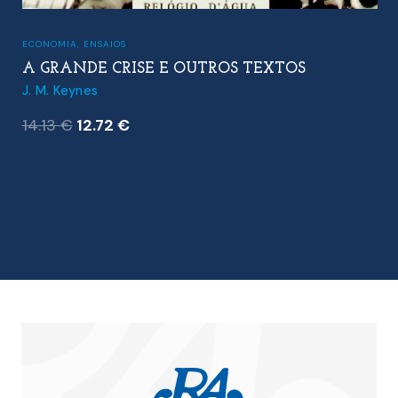
ECONOMIA
,
ENSAIOS
A GRANDE CRISE E OUTROS TEXTOS
J. M. Keynes
O
O
14.13
€
12.72
€
preço
preço
original
atual
era:
é:
14.13 €.
12.72 €.