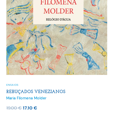
ENSAIOS
REBUÇADOS VENEZIANOS
Maria Filomena Molder
O
O
19.00
€
17.10
€