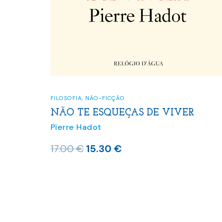
FILOSOFIA
,
NÃO-FICÇÃO
NÃO TE ESQUEÇAS DE VIVER
Pierre Hadot
O
O
17.00
€
15.30
€
preço
preço
original
atual
era:
é:
17.00 €.
15.30 €.