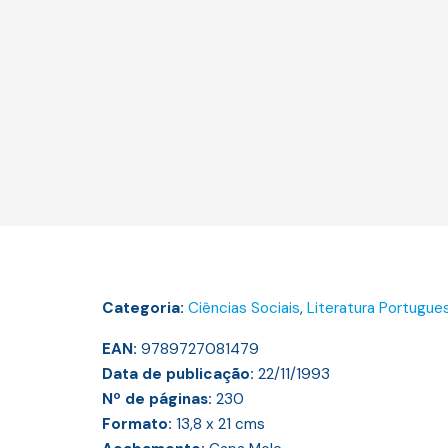
Categoria:
Ciências Sociais
,
Literatura Portugue
EAN:
9789727081479
Data de publicação:
22/11/1993
Nº de páginas:
230
Formato:
13,8 x 21
cms