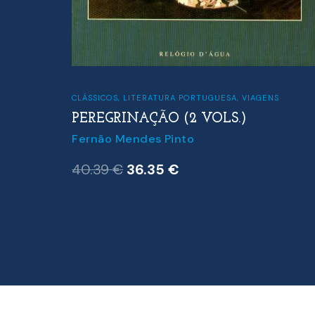
CLÁSSICOS
,
LITERATURA PORTUGUESA
,
VIAGENS
PEREGRINAÇÃO (2 VOLS.)
Fernão Mendes Pinto
O
O
40.39
€
36.35
€
preço
preço
original
atual
era:
é:
40.39 €.
36.35 €.