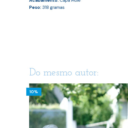
Acabamento:
Capa Mole
Peso:
318
gramas
Do mesmo autor:
10%