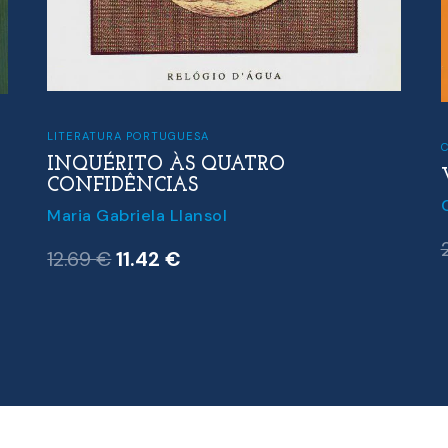
LITERATURA PORTUGUESA
C
INQUÉRITO ÀS QUATRO
CONFIDÊNCIAS
Maria Gabriela Llansol
O
O
12.69
€
11.42
€
preço
preço
original
atual
era:
é:
12.69 €.
11.42 €.