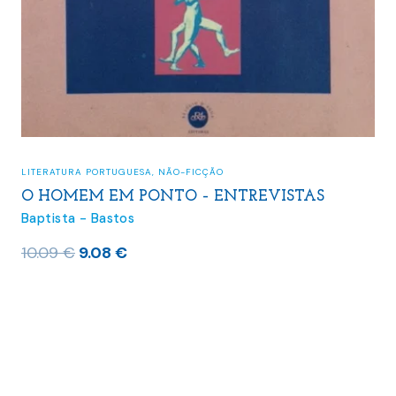
LITERATURA PORTUGUESA
,
NÃO-FICÇÃO
O HOMEM EM PONTO – ENTREVISTAS
Baptista - Bastos
O
O
10.09
€
9.08
€
preço
preço
original
atual
era:
é:
10.09 €.
9.08 €.