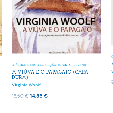
CONTOS SINGULAR
A MARCA N
,
EBOOKS
,
FICÇÃO
,
INFANTO-JUVENIL
Virginia Woolf
VA E O PAPAGAIO (CAPA
O
7.50
€
6.75
 Woolf
preço
O
O
14.85
€
origin
preço
preço
era:
original
atual
7.50 €