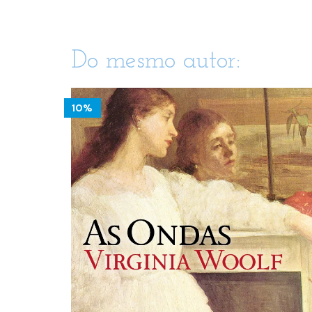
Do mesmo autor:
0%
10%