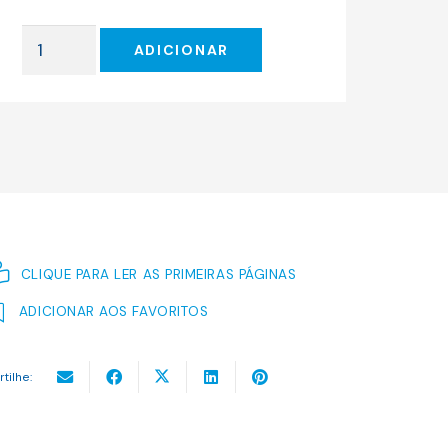
original
atual
era:
é:
Quantidade
17.50 €.
15.75 €.
ADICIONAR
de
Viagens
CLIQUE PARA LER AS PRIMEIRAS PÁGINAS
ADICIONAR AOS FAVORITOS
rtilhe: