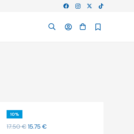
10%
O
O
17.50
€
15.75
€
preço
preço