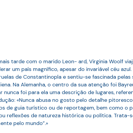
ais tarde com o marido Leon- ard, Virginia Woolf via
rar um país magnífico, apesar do invariável céu azul.
ruelas de Constantinopla e sentiu-se fascinada pelas s
Siena. Na Alemanha, o centro da sua atenção foi Bayr
ar nunca foi para ela uma descrição de lugares, refe
odução: «Nunca abusa no gosto pelo detalhe pitoresc
ilos de guia turístico ou de reportagem, bem como o
u reflexões de natureza histórica ou política. Trata-s
ente pelo mundo”.»