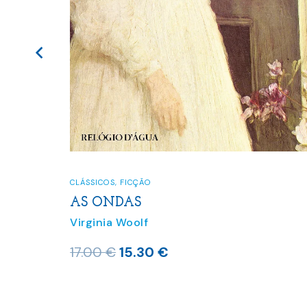
CLÁSSICOS
LÁSSICOS
,
FICÇÃO
A VIÚ
S ONDAS
DURA)
irginia Woolf
Virginia
O
O
7.00
€
15.30
€
16.50
€
preço
preço
original
atual