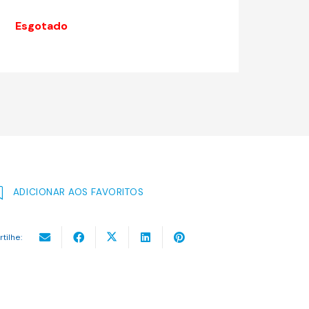
original
atual
era:
é:
Esgotado
14.13 €.
12.72 €.
ADICIONAR AOS FAVORITOS
rtilhe: