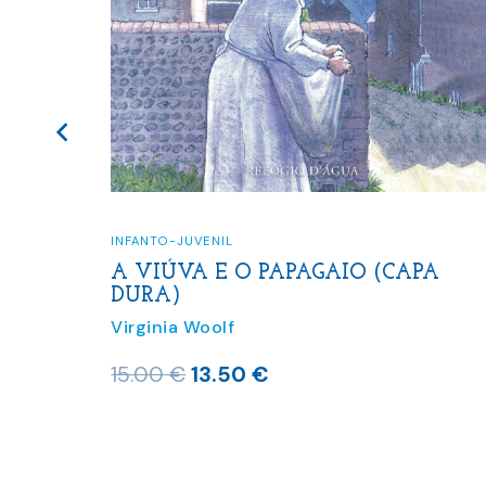
INFANTO-JUVENIL
A VIÚVA E O PAPAGAIO (CAPA
DURA)
Virginia Woolf
L
PA
O
O
15.00
€
13.50
€
preço
preço
original
atual
era:
é: