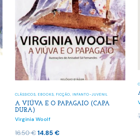
CLÁSSICOS
,
EBOOKS
,
FICÇÃO
,
INFANTO-JUVENIL
A VIÚVA E O PAPAGAIO (CAPA
DURA)
Virginia Woolf
O
O
16.50
€
14.85
€