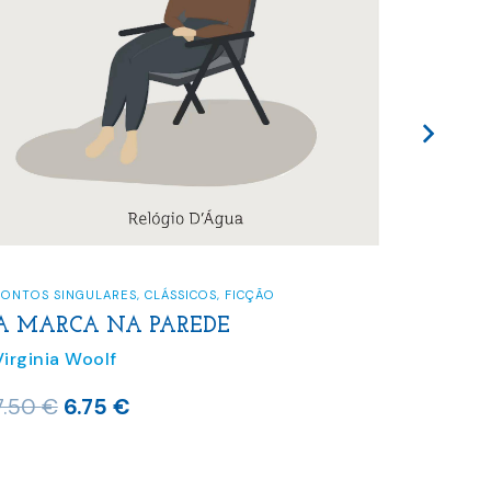
INFANTO-
A VIÚ
CONTOS SINGULARES
,
CLÁSSICOS
,
FICÇÃO
MOLE
A MARCA NA PAREDE
Virgini
Virginia Woolf
7.50
€
O
O
7.50
€
6.75
€
preço
preço
original
atual