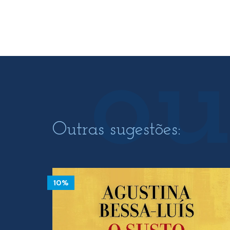
15.00 €.
13.50 €.
Outras sugestões:
10%