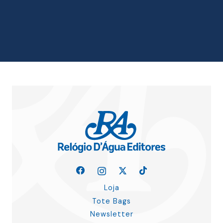
original
atual
era:
é:
18.00 €.
16.20 €.
Loja
Tote Bags
Newsletter