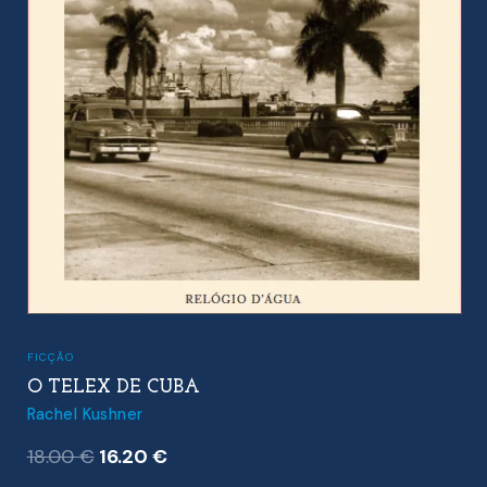
FICÇÃO
O TELEX DE CUBA
Rachel Kushner
O
O
18.00
€
16.20
€
preço
preço