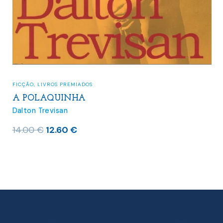
FICÇÃO
,
LIVROS PREMIADOS
A POLAQUINHA
Dalton Trevisan
O
O
14.00
€
12.60
€
preço
preço
original
atual
era:
é:
14.00 €.
12.60 €.