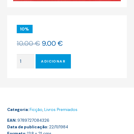
10%
O
O
10.00
€
9.00
€
preço
preço
original
atual
Quantidade
era:
é:
ADICIONAR
de
10.00 €.
9.00 €.
CEMITÉRIO
DE
ELEFANTES
Categoria:
Ficção
,
Livros Premiados
EAN:
9789727084326
Data de publicação:
22/11/1984
Formato:
13,8 x 21
cms