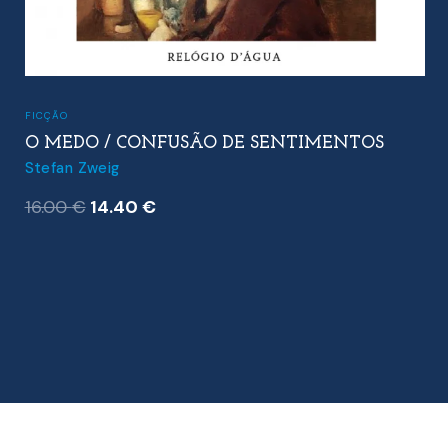
FICÇÃO
O MEDO / CONFUSÃO DE SENTIMENTOS
Stefan Zweig
O
O
16.00
€
14.40
€
preço
preço
original
atual
era:
é:
16.00 €.
14.40 €.