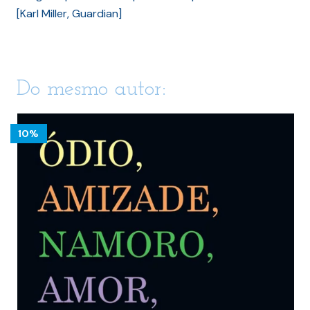
[Karl Miller, Guardian]
Do mesmo autor:
10%