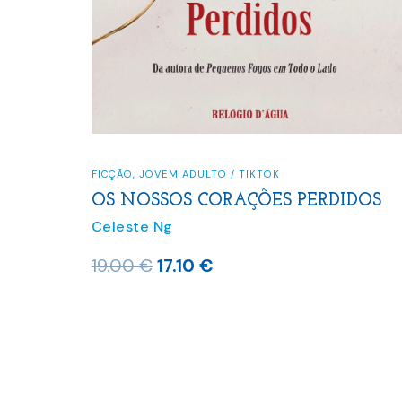
FICÇÃO
,
JOVEM ADULTO / TIKTOK
OS NOSSOS CORAÇÕES PERDIDOS
Celeste Ng
O
O
19.00
€
17.10
€
preço
preço
original
atual
era:
é:
19.00 €.
17.10 €.