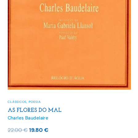
CLÁSSICOS
,
POESIA
AS FLORES DO MAL
Charles Baudelaire
O
O
22.00
€
19.80
€