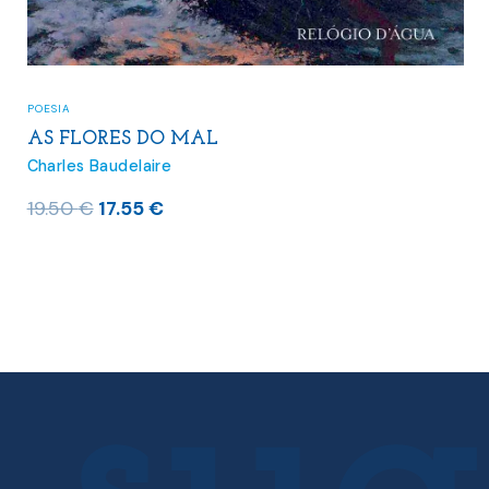
POESIA
AS FLORES DO MAL
Charles Baudelaire
O
O
19.50
€
17.55
€
preço
preço
original
atual
era:
é:
19.50 €.
17.55 €.