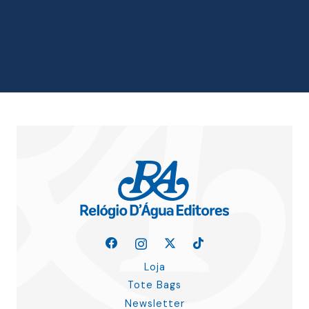
era:
é:
15.00 €.
13.50 €.
Loja
Tote Bags
Newsletter