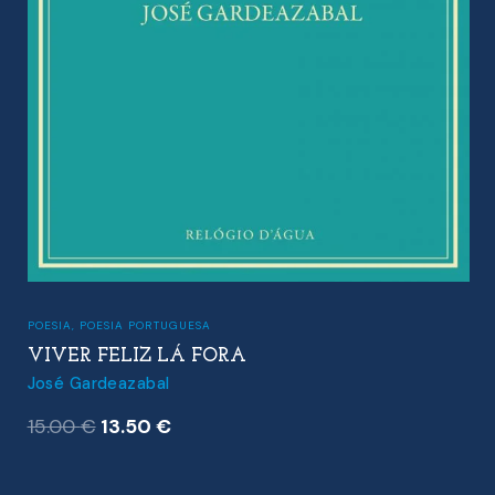
POESIA
,
POESIA PORTUGUESA
VIVER FELIZ LÁ FORA
José Gardeazabal
O
O
15.00
€
13.50
€
preço
preço
original
atual