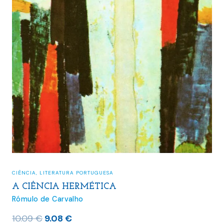
CIÊNCIA
,
LITERATURA PORTUGUESA
A CIÊNCIA HERMÉTICA
Rómulo de Carvalho
O
O
10.09
€
9.08
€