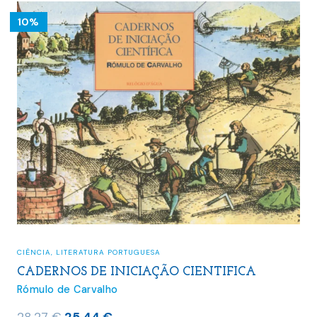
10%
CIÊNCIA
,
LITERATURA PORTUGUESA
CADERNOS DE INICIAÇÃO CIENTIFICA
Rómulo de Carvalho
O
O