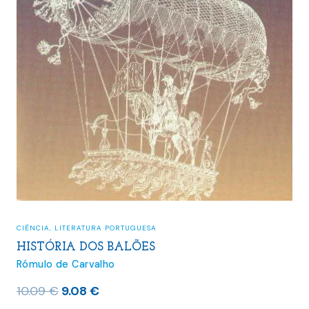
CIÊNCIA
,
LITERATURA PORTUGUESA
HISTÓRIA DOS BALÕES
Rómulo de Carvalho
O
O
10.09
€
9.08
€
preço
preço