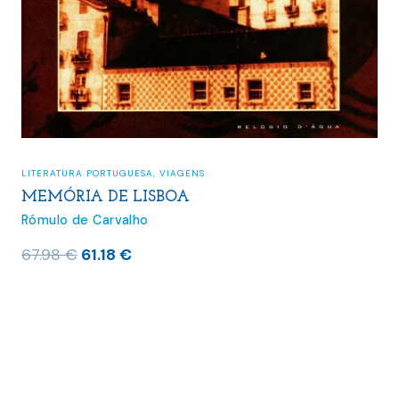
LITERATURA PORTUGUESA
,
VIAGENS
MEMÓRIA DE LISBOA
Rómulo de Carvalho
O
O
67.98
€
61.18
€
preço
preço
original
atual
era:
é:
67.98 €.
61.18 €.