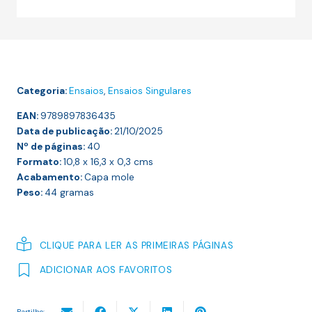
Sobre
o
Sentimento
de
Imortalidade
Categoria:
Ensaios
,
Ensaios Singulares
na
Juventude
EAN:
9789897836435
Data de publicação:
21/10/2025
Nº de páginas:
40
Formato:
10,8 x 16,3 x 0,3
cms
Acabamento:
Capa mole
Peso:
44
gramas
CLIQUE PARA LER AS PRIMEIRAS PÁGINAS
ADICIONAR AOS FAVORITOS
Partilhe: