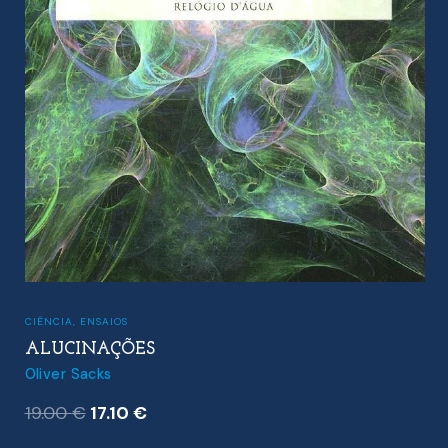
CIÊNCIA
,
ENSAIOS
ALUCINAÇÕES
Oliver Sacks
O
O
19.00
€
17.10
€
preço
preço