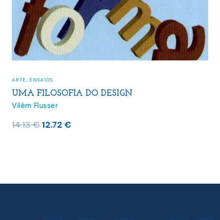
ARTE
,
ENSAIOS
UMA FILOSOFIA DO DESIGN
Vilém Flusser
O
O
14.13
€
12.72
€
preço
preço
original
atual
era:
é:
14.13 €.
12.72 €.