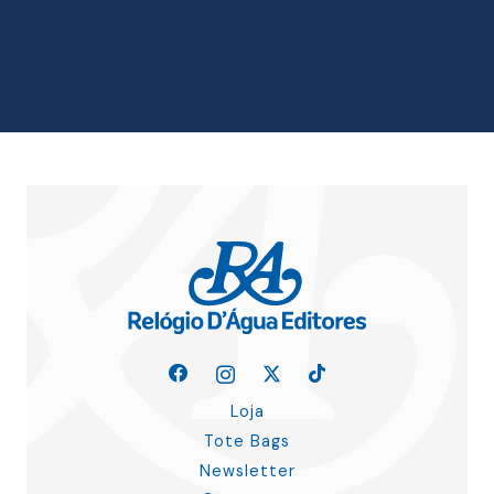
original
atual
era:
é:
19.00 €.
17.10 €.
Loja
Tote Bags
Newsletter