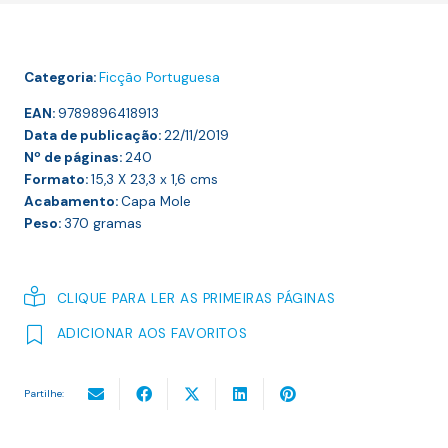
Glória
Categoria:
Ficção Portuguesa
EAN:
9789896418913
Data de publicação:
22/11/2019
Nº de páginas:
240
Formato:
15,3 X 23,3 x 1,6
cms
Acabamento:
Capa Mole
Peso:
370
gramas
CLIQUE PARA LER AS PRIMEIRAS PÁGINAS
ADICIONAR AOS FAVORITOS
Partilhe: