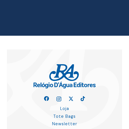
original
atual
era:
é:
26.50 €.
23.85 €.
Loja
Tote Bags
Newsletter