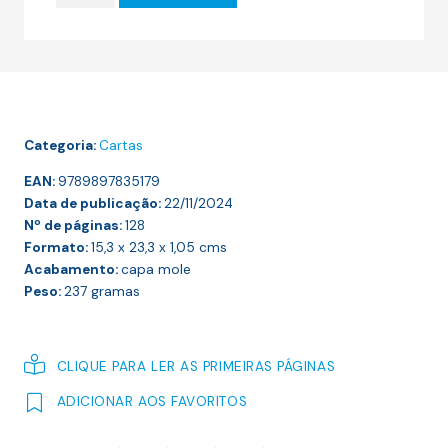
18.00 €.
16.20 €.
AGUSTINA-
RÉGIO
—
CORRESPONDÊNCIA
(1955-
Categoria:
Cartas
1968)
EAN:
9789897835179
Data de publicação:
22/11/2024
Nº de páginas:
128
Formato:
15,3 x 23,3 x 1,05
cms
Acabamento:
capa mole
Peso:
237
gramas
CLIQUE PARA LER AS PRIMEIRAS PÁGINAS
ADICIONAR AOS FAVORITOS