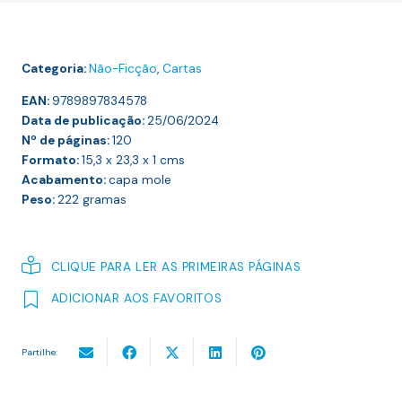
Prisão
Categoria:
Não-Ficção
,
Cartas
EAN:
9789897834578
Data de publicação:
25/06/2024
Nº de páginas:
120
Formato:
15,3 x 23,3 x 1
cms
Acabamento:
capa mole
Peso:
222
gramas
CLIQUE PARA LER AS PRIMEIRAS PÁGINAS
ADICIONAR AOS FAVORITOS
Partilhe: