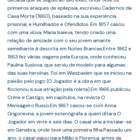
primeiros ataques de epilepsia, escreveu Cadernos da
Casa Morta (1860), baseado na sua experiência
prisional, e Humilhados e Ofendidos. Em 1857 casou
com uma viúva, Maria Isaieva, tendo criado uma
relação de amizade com o seu jovem amante
semelhante à descrita em Noites Brancas.Entre 1862 e
1863 fez várias viagens pela Europa, onde conheceu
Paulina Suslova, que serviu de modelo para algumas
das suas heroínas. Foi em Wiesbaden que se iniciou na
paixão pelo jogo (O Jogador é a obra em que
ficcionou a sua atração pela roleta).Em 1866 publicou
Crime e Castigo, em capítulos, na revista O
Mensageiro Russo.Em 1867 casou-se com Anna
Grigorievna, a jovem estenógrafa a quem ditara O
Jogador em vinte e seis dias. O casal viria a instalar-se
em Genebra, onde teve uma primeira filha.Passado um
ano, o casal viajou para Milão e Florença, antes de