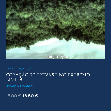
CLÁSSICOS
,
FICÇÃO
CORAÇÃO DE TREVAS E NO EXTREMO
LIMITE
Joseph Conrad
O
O
15.00
€
13.50
€
preço
preço
original
atual