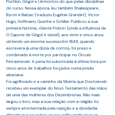
Púchkin, Gógol e Lérmontov do que pelas disciplinas
do curso. Nessa época, leu também Shakespeare,
Byron e Balzac (traduziu Eugénie Grandet), Victor
Hugo, Hoffmann, Goethe e Schiller. Publicou a sua
primeira história, «Gente Pobre» (onde a influência de
O Capote de Gógol é visível), aos vinte e cinco anos,
obtendo um enorme sucesso.Em 1849, quando
escrevera já uma dúzia de contos, foi preso e
condenado à morte por participar no Círculo
Petrashevski. A pena foi substituída à última hora por
cinco anos de trabalhos forçados numa prisão
siberiana.
Foi agrilhoado e a caminho da Sibéria que Dostoievski
recebeu um exemplar do Novo Testamento das mãos
de uma das mulheres dos Dezembristas. Não mais
largou o livro, mas a sua relação com a religião foi
sempre atormentada pela rejeição e a dúvida.Na
década que se seguiu ao seu exílio, onde teve os