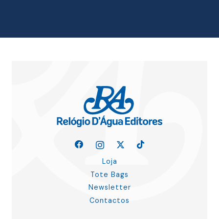
era:
é:
15.00 €.
13.50 €.
Loja
Tote Bags
Newsletter
Contactos