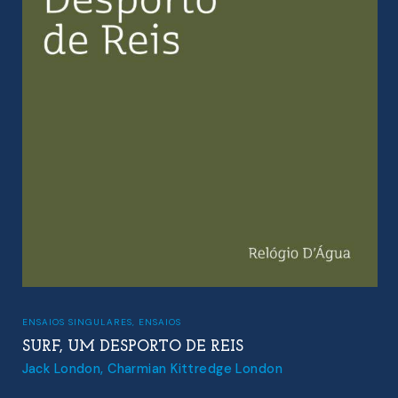
ENSAIOS SINGULARES
A NOSSA NECESSIDADE D
EIS
IMPOSSÍVEL DE SATISFAZE
ge London
Stig Dagerman