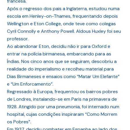
francesa.
Após o regresso dos pais a Inglaterra, estudou numa
escola em Henley-on-Thames, frequentando depois
Wellington e Eton College, onde teve como colegas
Cyril Connolly e Anthony Powell. Aldous Huxley foi seu
professor.
Ao abandonar Eton, decidiu não ir para Oxford e
entrar na polícia birmanesa, embarcando para as
Índias. Nos cinco anos que se seguiram, descobriu a
realidade do imperialismo e recolheu material para
Dias Birmaneses e ensaios como “Matar Um Elefante”
e “Um Enforcamento”.
Regressado à Europa, frequentou os bairros pobres
de Londres, instalando-se em Paris na primavera de
1928. Atingido por uma pneumonia, foi internado num
hospital, cujas condições inspiraram “Como Morrem
os Pobres”.
Em 1937, decidiu combater em Espanha ao lado dos